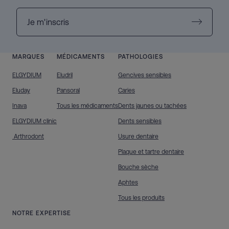
Je m'inscris
MARQUES
MÉDICAMENTS
PATHOLOGIES
ELGYDIUM
Eludril
Gencives sensibles
Eluday
Pansoral
Caries
Inava
Tous les médicaments
Dents jaunes ou tachées
ELGYDIUM clinic
Dents sensibles
Arthrodont
Usure dentaire
Plaque et tartre dentaire
Bouche sèche
Aphtes
Tous les produits
NOTRE EXPERTISE