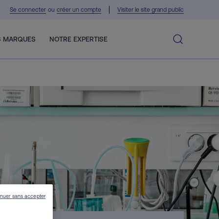
Se connecter
ou
créer un compte
Visiter le site grand public
 MARQUES
NOTRE EXPERTISE
inuer sans accepter