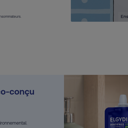
onsommateurs.
co-conçu
ironnemental.