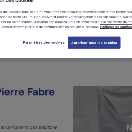
ion des cookies
ns des cookies dans le but de vous offrir une meilleure personnalisation et des fonctionn
 & développement
lisation de notre site. Pour poursuivre et faciliter votre navigation sur le site, vous pouvez 
user ou personnaliser l'utilisation des cookies. Pour en savoir plus sur le traitement de d
 consultez notre politique de confidentialité en cliquant ci-dessous :
Politique de confide
rantie de qualité !
Paramètres des cookies
Autoriser tous les cookies
ierre Fabre
N
us concevons des solutions