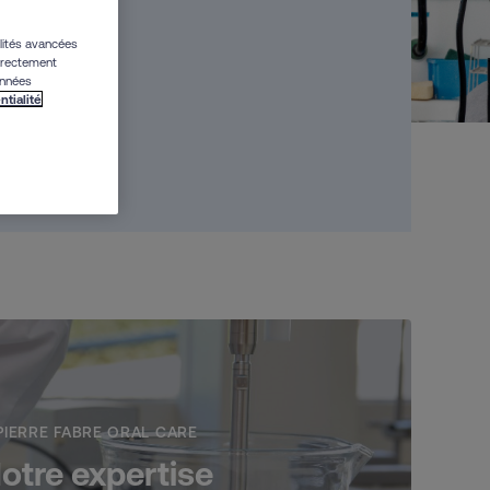
alités avancées
directement
onnées
ntialité
PIERRE FABRE ORAL CARE
otre expertise