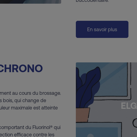
buccodentaire.
En savoir plus
M CHRONO
ent au cours du brossage.
s bois, qui change de
EL
ouleur maximale est atteinte
comportant du Fluorinol® qui
ection efficace contre les