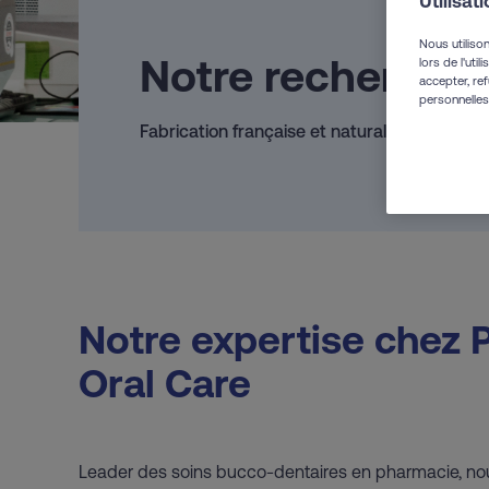
Utilisat
Nous utiliso
Notre recherche
lors de l'uti
accepter, ref
personnelles,
Fabrication française et naturalité : notre ga
Notre expertise chez P
Oral Care
Leader des soins bucco-dentaires en pharmacie, no