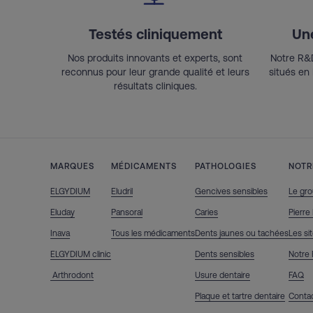
Testés cliniquement
Un
Nos produits innovants et experts, sont
Notre R&D
reconnus pour leur grande qualité et leurs
situés en
résultats cliniques.
MARQUES
MÉDICAMENTS
PATHOLOGIES
NOTR
ELGYDIUM
Eludril
Gencives sensibles
Le gro
Eluday
Pansoral
Caries
Pierre
Inava
Tous les médicaments
Dents jaunes ou tachées
Les si
ELGYDIUM clinic
Dents sensibles
Notre
Arthrodont
Usure dentaire
FAQ
Plaque et tartre dentaire
Conta