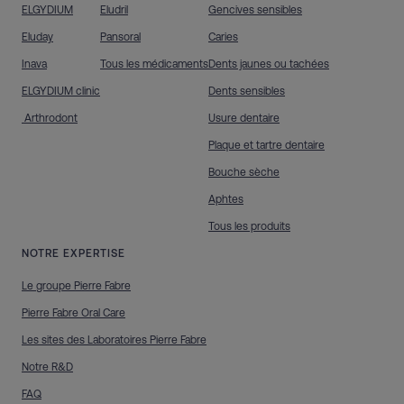
ELGYDIUM
Eludril
Gencives sensibles
Eluday
Pansoral
Caries
Inava
Tous les médicaments
Dents jaunes ou tachées
ELGYDIUM clinic
Dents sensibles
Arthrodont
Usure dentaire
Plaque et tartre dentaire
Bouche sèche
Aphtes
Tous les produits
NOTRE EXPERTISE
Le groupe Pierre Fabre
Pierre Fabre Oral Care
Les sites des Laboratoires Pierre Fabre
Notre R&D
FAQ