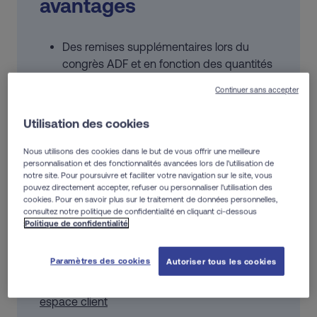
avantages
Des remises supplémentaires lors du
congrès ADF et en fonction des quantités
commandées
Continuer sans accepter
Des produits et frais de port offerts en
fonction du montant de vos achats
Utilisation des cookies
Des actualités scientifiques, la revue
ELUMED et des outils pédagogiques
Nous utilisons des cookies dans le but de vous offrir une meilleure
personnalisation et des fonctionnalités avancées lors de l'utilisation de
notre site. Pour poursuivre et faciliter votre navigation sur le site, vous
Vous êtes étudiant ? Découvrez notre rubrique
pouvez directement accepter, refuser ou personnaliser l'utilisation des
spécialement conçue pour vous.
cookies. Pour en savoir plus sur le traitement de données personnelles,
consultez notre politique de confidentialité en cliquant ci-dessous
Vous êtes assistant(e) dentaire ? Découvrez
:
Politique de confidentialité
notre rubrique spécialement conçue pour
vous.
Paramètres des cookies
Autoriser tous les cookies
Déjà client ?
Connectez-vous à votre
espace client