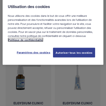
Utilisation des cookies
4
Résultats
par page
Afficher
Nous utilisons des cookies dans le but de vous offrir une meilleure
personnalisation et des fonctionnalités avancées lors de l'utilisation de
notre site. Pour poursuivre et faciliter votre navigation sur le site, vous
Trie
pouvez directement accepter, refuser ou personnaliser l'utilisation des
cookies. Pour en savoir plus sur le traitement de données personnelles,
consultez notre politique de confidentialité en cliquant ci-dessous
:
Politique de confidentialité
Paramètres des cookies
Autoriser tous les cookies
ELGYDIUM CLINIC
ELGYDIUM CLINIC