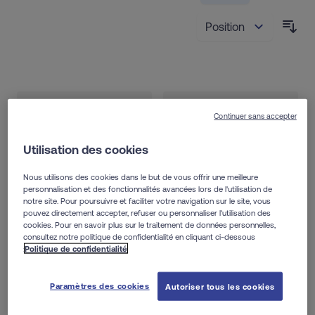
Trie
NOUVEAU
BEST SELLER
Continuer sans accepter
Utilisation des cookies
Nous utilisons des cookies dans le but de vous offrir une meilleure
personnalisation et des fonctionnalités avancées lors de l'utilisation de
notre site. Pour poursuivre et faciliter votre navigation sur le site, vous
pouvez directement accepter, refuser ou personnaliser l'utilisation des
cookies. Pour en savoir plus sur le traitement de données personnelles,
consultez notre politique de confidentialité en cliquant ci-dessous
:
Politique de confidentialité
ELGYDIUM
ELGYDIUM
ELGYDIUM Baby
ELGYDIUM Kids
Paramètres des cookies
Autoriser tous les cookies
Fluor 6 mois/3
Grenadine 3/6