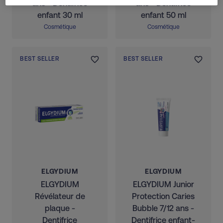
ans - Dentifrice
ans - Dentifrice
enfant 30 ml
enfant 50 ml
Cosmétique
Cosmétique
BEST SELLER
BEST SELLER
ELGYDIUM
ELGYDIUM
ELGYDIUM
ELGYDIUM Junior
Révélateur de
Protection Caries
plaque -
Bubble 7/12 ans -
Dentifrice
Dentifrice enfant-