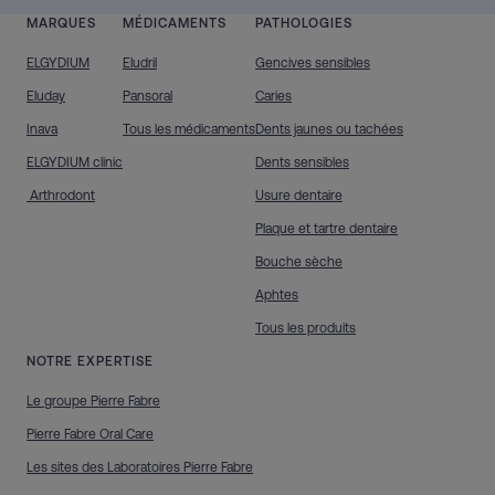
MARQUES
MÉDICAMENTS
PATHOLOGIES
ELGYDIUM
Eludril
Gencives sensibles
Eluday
Pansoral
Caries
Inava
Tous les médicaments
Dents jaunes ou tachées
ELGYDIUM clinic
Dents sensibles
Arthrodont
Usure dentaire
Plaque et tartre dentaire
Bouche sèche
Aphtes
Tous les produits
NOTRE EXPERTISE
Le groupe Pierre Fabre
Pierre Fabre Oral Care
Les sites des Laboratoires Pierre Fabre