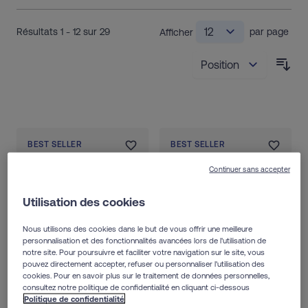
Résultats
1
-
12
sur
29
par page
Afficher
Trie
BEST SELLER
BEST SELLER
Continuer sans accepter
Utilisation des cookies
Nous utilisons des cookies dans le but de vous offrir une meilleure
personnalisation et des fonctionnalités avancées lors de l'utilisation de
notre site. Pour poursuivre et faciliter votre navigation sur le site, vous
pouvez directement accepter, refuser ou personnaliser l'utilisation des
cookies. Pour en savoir plus sur le traitement de données personnelles,
consultez notre politique de confidentialité en cliquant ci-dessous
:
Politique de confidentialité
ELGYDIUM
ELGYDIUM