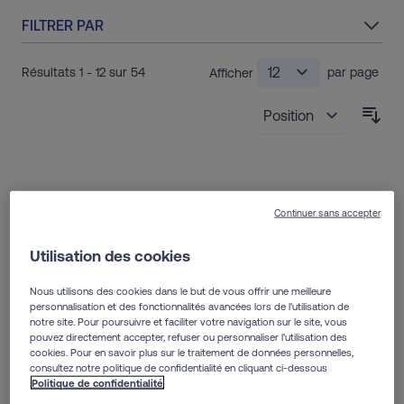
FILTRER PAR
Résultats
1
-
12
sur
54
par page
Afficher
Trie
Continuer sans accepter
NOUVEAU
NOUVEAU
Utilisation des cookies
Nous utilisons des cookies dans le but de vous offrir une meilleure
personnalisation et des fonctionnalités avancées lors de l'utilisation de
notre site. Pour poursuivre et faciliter votre navigation sur le site, vous
pouvez directement accepter, refuser ou personnaliser l'utilisation des
cookies. Pour en savoir plus sur le traitement de données personnelles,
consultez notre politique de confidentialité en cliquant ci-dessous
:
Politique de confidentialité