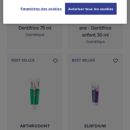
ELGYDIUM
ELGYDIUM
Paramètres des cookies
Autoriser tous les cookies
ELGYDIUM
ELGYDIUM Baby
SensiProtect
Fluor 6 mois/3
Dentifrice 75 ml
ans - Dentifrice
enfant 30 ml
Cosmétique
Cosmétique
BEST SELLER
BEST SELLER
ARTHRODONT
ELGYDIUM