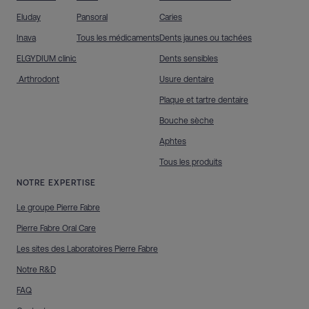
Eluday
Pansoral
Caries
Inava
Tous les médicaments
Dents jaunes ou tachées
ELGYDIUM clinic
Dents sensibles
Arthrodont
Usure dentaire
Plaque et tartre dentaire
Bouche sèche
Aphtes
Tous les produits
NOTRE EXPERTISE
Le groupe Pierre Fabre
Pierre Fabre Oral Care
Les sites des Laboratoires Pierre Fabre
Notre R&D
FAQ